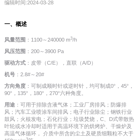
编辑时间:2024-03-28
一、概述
3
风量范围
：1100～240000 m
/h
风压范围
：200～3900 Pa
驱动方式
：皮带（C/E），直联（A/D）
机号
：2.8#～20#
方向角度
：可制成顺时针或逆时针，均可制成0°，45°，
90°，135°，180°，270°六种角度。
用途
：可用于排除含液气体；工业厂房排风；防爆排
风；汽车工业喷涂车间排风；电子行业除尘；钢铁行业
鼓风；火核发电；石化行业；垃圾焚烧，C、D式带散热
叶轮或水冷却时适用于高温环境下的烘烤炉、干燥炉及
高温气体循环， 介质中所含的尘土及硬质细颗粒不大于
3