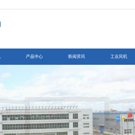
机
产品中心
新闻资讯
工业风机