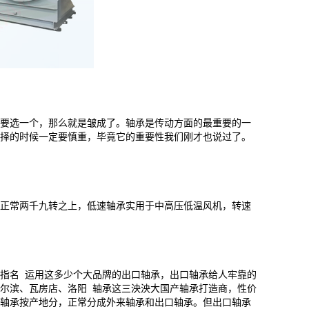
要选一个，那么就是皱成了。轴承是传动方面的最重要的一
择的时候一定要慎重，毕竟它的重要性我们刚才也说过了。
正常两千九转之上，低速轴承实用于中高压低温风机，转速
指名 运用这多少个大品牌的出口轴承，出口轴承给人牢靠的
尔滨、瓦房店、洛阳 轴承这三泱泱大国产轴承打造商，性价
轴承按产地分，正常分成外来轴承和出口轴承。但出口轴承