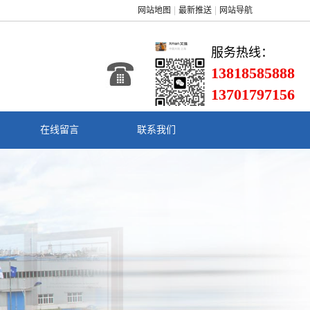
网站地图
最新推送
网站导航
服务热线：
13818585888
13701797156
在线留言
联系我们