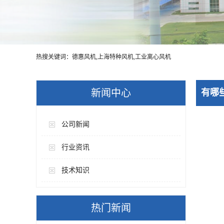
热搜关键词：德惠风机,上海特种风机,工业离心风机
新闻中心
有哪
公司新闻
行业资讯
技术知识
热门新闻