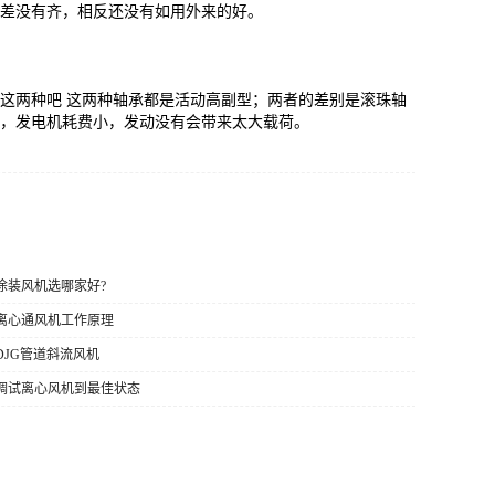
差没有齐，相反还没有如用外来的好。
这两种吧 这两种轴承都是活动高副型；两者的差别是滚珠轴
，发电机耗费小，发动没有会带来太大载荷。
 涂装风机选哪家好?
 离心通风机工作原理
 DJG管道斜流风机
 调试离心风机到最佳状态