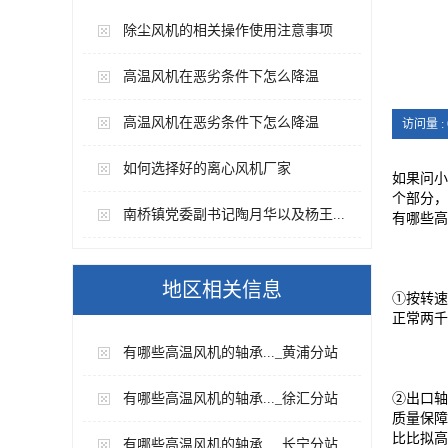
除尘风机的相关操作使用注意事项
高温风机在恶劣条件下怎么降温
高温风机在恶劣条件下怎么降温
访问量 :
如何选择好的离心风机厂家
如果问小
个部分，
南桥镇党委副书记陶月华以及杨王...
有哪些高
地区相关信息
①按转速
正常两千
有哪些高温风机的轴承..._黄浦分站
有哪些高温风机的轴承..._徐汇分站
②出口轴
质量保障
比比拟高
有哪些高温风机的轴承..._长宁分站