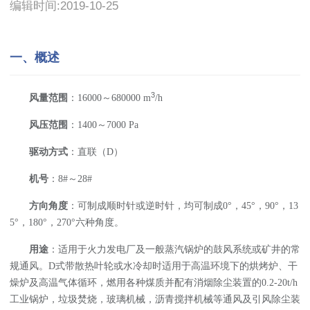
编辑时间:2019-10-25
一、概述
3
风量范围
：16000～680000 m
/h
风压范围
：1400～7000 Pa
驱动方式
：直联（D）
机号
：8#～28#
方向角度
：可制成顺时针或逆时针，均可制成0°，45°，90°，13
5°，180°，270°六种角度。
用途
：适用于火力发电厂及一般蒸汽锅炉的鼓风系统或矿井的常
规通风。D式带散热叶轮或水冷却时适用于高温环境下的烘烤炉、干
燥炉及高温气体循环，燃用各种煤质并配有消烟除尘装置的0.2-20t/h
工业锅炉，垃圾焚烧，玻璃机械，沥青搅拌机械等通风及引风除尘装