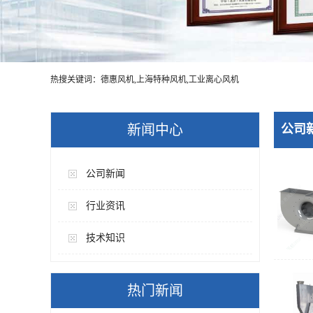
热搜关键词：德惠风机,上海特种风机,工业离心风机
新闻中心
公司
公司新闻
行业资讯
技术知识
热门新闻