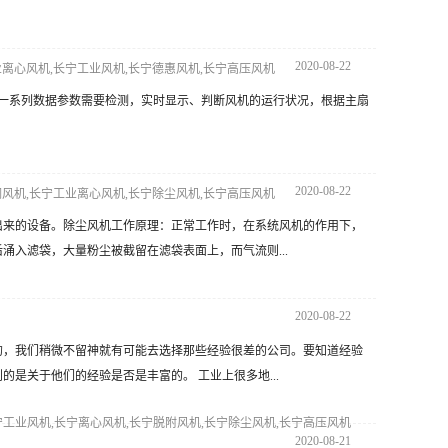
2020-08-22
离心风机,长宁工业风机,长宁德惠风机,长宁高压风机
列数据参数需要检测，实时显示、判断风机的运行状况，根据主扇
2020-08-22
风机,长宁工业离心风机,长宁除尘风机,长宁高压风机
出来的设备。除尘风机工作原理：正常工作时，在系统风机的作用下，
入滤袋，大量粉尘被截留在滤袋表面上，而气流则...
2020-08-22
的，我们稍微不留神就有可能去选择那些经验很差的公司。要知道经验
是关于他们的经验是否是丰富的。 工业上很多地...
工业风机,长宁离心风机,长宁脱附风机,长宁除尘风机,长宁高压风机
2020-08-21